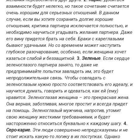
взаимности будет нелегко, но такое сочетание считается
очень хорошим для серьезных отношений. В данном
случае, если вы хотите сохранить долгие хорошие
отношения, критика партнера исключается полностью, и
необходимо научиться угадывать желания партнера. Даже
его вину придется брать на себя. Браки с кареглазыми
бывают удачными. Но со временем может наступить
глубокое разочарование, особенно, если женщина хочет
казаться слабой и беззащитной.
3.
Зеленые
.
Если сердце
зеленоглазого партнера занято, то даже не
предпринимайте попытки завладеть им, это будет
непродолжительная связь. Чтобы совладать с
зеленоглазым нужно просто соответствовать его идеалу, и
научится думать, говорить и одеваться, как ей (ему)
нравится. Зеленоглазая женщина – это прекрасная жена.
Она верная, заботливая, многое простит и всегда придет
на помощь. Зеленоглазый мужчина, напротив, утомит
свою женщину жесткими требованиями, и будет
настороженно относиться буквально к каждому шагу.
4.
Серо-карие.
Эти люди совершенно непредсказуемы и не
стоит искать какую-то логику в их поступках. Однако