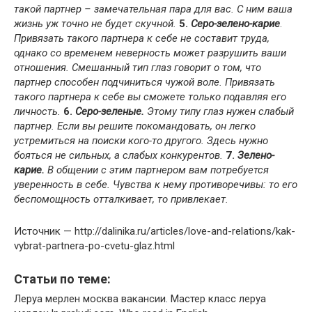
такой партнер – замечательная пара для вас. С ним ваша
жизнь уж точно не будет скучной.
5.
Серо-зелено-карие
.
Привязать такого партнера к себе не составит труда,
однако со временем неверность может разрушить ваши
отношения. Смешанный тип глаз говорит о том, что
партнер способен подчиниться чужой воле. Привязать
такого партнера к себе вы сможете только подавляя его
личность.
6.
Серо-зеленые.
Этому типу глаз нужен слабый
партнер. Если вы решите покомандовать, он легко
устремиться на поиски кого-то другого. Здесь нужно
бояться не сильных, а слабых конкурентов.
7.
Зелено-
карие.
В общении с этим партнером вам потребуется
уверенность в себе. Чувства к нему противоречивы: то его
беспомощность отталкивает, то привлекает.
Источник — http://dalinika.ru/articles/love-and-relations/kak-
vybrat-partnera-po-cvetu-glaz.html
Статьи по теме:
Леруа мерлен москва вакансии. Мастер класс леруа