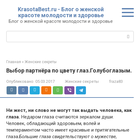
Перейти
KrasotaBest.ru - Блог о женской
к
красоте молодости и здоровье
контенту
Блог о женской красоте молодости и здоровье
Поиск:
Главная
»
Женские секреты
Выбор партнёра по цвету глаз.Голубоглазым.
Опубликовано:
05.03.2017
Женские секреты
fraza83
Ни жест, ни слово не могут так выдать человека, как
глаза.
Недаром глаза считаются зеркалом души.
Человек, обладающий здоровьем, волей и
темпераментом часто имеет красивые и притягательные
глаза.
Большие глаза свидетельствуют о мужестве,