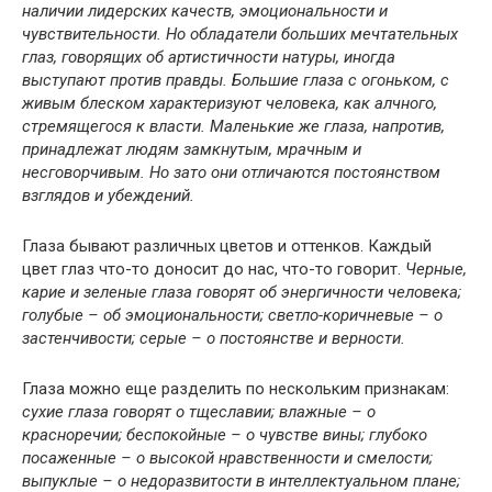
наличии лидерских качеств, эмоциональности и
чувствительности. Но обладатели больших мечтательных
глаз, говорящих об артистичности натуры, иногда
выступают против правды. Большие глаза с огоньком, с
живым блеском характеризуют человека, как алчного,
стремящегося к власти.
Маленькие же глаза, напротив,
принадлежат людям замкнутым, мрачным и
несговорчивым.
Но зато они отличаются постоянством
взглядов и убеждений.
Глаза бывают различных цветов и оттенков. Каждый
цвет глаз что-то доносит до нас, что-то говорит.
Черные,
карие и зеленые глаза говорят об энергичности человека;
голубые – об эмоциональности; светло-коричневые – о
застенчивости; серые – о постоянстве и верности.
Глаза можно еще разделить по нескольким признакам:
сухие глаза говорят о тщеславии; влажные – о
красноречии; беспокойные – о чувстве вины; глубоко
посаженные – о высокой нравственности и смелости;
выпуклые – о недоразвитости в интеллектуальном плане;