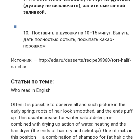
(духовку не выключать), залить сметанной
заливкой.
10. Поставить в духовку на 10–15 минут. Вынуть,
дать полностью остыть, посыпать какао-
порошком.
Источник: — http://eda.ru/desserts/recipe39860/tort-halif-
na-chas
Статьи по теме:
Who read in English
Often it is possible to observe all and such picture in the
early spring: roots of hair look smoothed, and the ends puff
up. This usual increase for winter salootdelenija is
combined with drying up action of water, heating and the
hair dryer (the ends of hair dry and sekutsja). One of exits in
this position — a combination of shampoo for fat hair c the