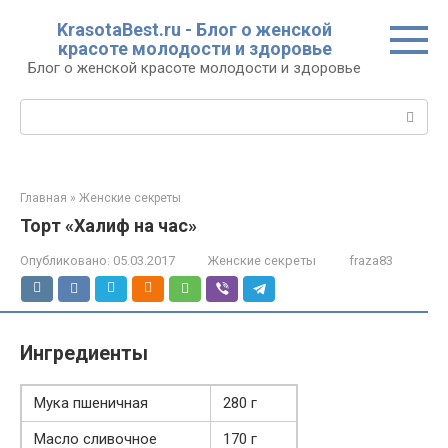
Перейти
KrasotaBest.ru - Блог о женской
к
красоте молодости и здоровье
контенту
Блог о женской красоте молодости и здоровье
Поиск:
Главная
»
Женские секреты
Торт «Халиф на час»
Опубликовано:
05.03.2017
Женские секреты
fraza83
Ингредиенты
Мука пшеничная
280 г
Масло сливочное
170 г