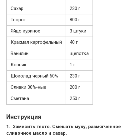
Сахар
230 г
Творог
800 г
Яйцо куриное
3 штуки
Крахмал картофельный
40 г
Ванилин
щепотка
Коньяк
1 г
Шоколад черный 60%
230 г
Сливки 30%-ные
200 г
Сметана
250 г
Инструкция
1.
Замесить тесто. Смешать муку, размягченное
сливочное масло и сахар.