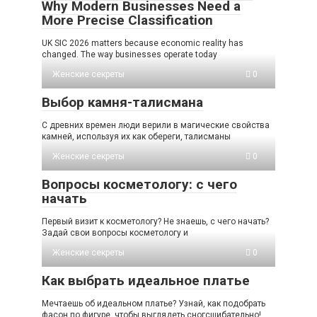
Why Modern Businesses Need a
More Precise Classification
UK SIC 2026 matters because economic reality has
changed. The way businesses operate today
Женские секреты
0
Выбор камня-талисмана
С древних времен люди верили в магические свойства
камней, используя их как обереги, талисманы
Женские секреты
0
Вопросы косметологу: с чего
начать
Первый визит к косметологу? Не знаешь, с чего начать?
Задай свои вопросы косметологу и
Женские секреты
0
Как выбрать идеальное платье
Мечтаешь об идеальном платье? Узнай, как подобрать
фасон по фигуре, чтобы выглядеть сногсшибательно!