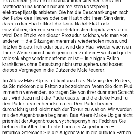
Prozeduren ganz nicht herankommen. Aus den radikalen
Methoden uns konnen nur am meisten kostspielig
elektroepiljatsiju anbieten. Sie hat die Beschrankungen nach
der Farbe des Haares oder der Haut nicht. Ihren Sinn darin,
dass in den Haarfollikel, die feine Nadel-Elektrode
einzufuhren, der von seinem elektrischen Impuls zerstoren
wird. Den Effekt von dieser Prozedur solchen, wie man von
anderen — die Sitzungen mehrmals wiederholen muss, und
letzten Endes, fruh oder spat, wird das Haar wieder wachsen.
Diese Weise nimmt auch genug der Zeit ein — weil sich jeder
volosok abgesondert entfernt, er ist — in einigen Fallen
kranklicher, ohne Betaubung nicht umzugehen, und kostet
dieses Vergnugen in die Dutzende Male teuerer.
Im Alters-Make-Up ist obligatorisch es Nutzung des Puders,
da Sie riskieren die Falten zu bezeichnen. Wenn Sie dem Pud
immerhin verwenden, so tragen Sie von ihrer dunnsten Schicht
auf, wird dazu nicht die Puderquaste, und die dicke Hand fur
den Puder besser herankommen. Den Puder besser
durchsichtig und leicht nach der Textur zu wahlen. Wir werden
mit den Augenbrauen beginnen. Das Alters-Make-Up gar nicht
priemlet der Augenbrauen, vyshchipannyh ins Fadchen. Sie
betonen Ihr Alter. Die beste Form der Augenbrauen —
naturlich. Streichen Sie die Augenbraue in die dunklen Farben,