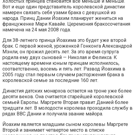
Холостых принцев становится все меньше и меньше.
Вот и еще один представитель королевской династии
намерен связать себя узами брака с девушкой из
народа. Принц Дании Йоахим планирует жениться на
француженке Мари Кавайе. Церемония бракосочетания
намечена на 24 мая 2008 года.
Для 38-летнего принца Йоахима это будет уже второй
брак. С первой женой, уроженкой Гонконга Александрой
Мэнли, он прожил десять лет. За это время супруга
родила ему двух сыновей — Николая и Феликса. К
настоящему времени юным принцам исполнилось,
соответственно, восемь и пять лет. Развод Йоахима в
2005 году стал первым случаем расторжения брака в
королевской семье за последние 160 лет.
Династия датских монархов остается на троне уже более
десяти веков. Она считается старейшей королевской
семьей Европы. Маргрете Вторая правит Данией более
тридцати лет. В молодости королева проходила службу в
рядах ВВС Дании и получила звание майора.
Йоахим является младшим сыном королевы Маргрете
Второй и занимает четвертое место в списке