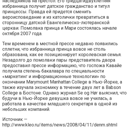
наследников на престол. Его тридцатидвухлетняя
избранница получит датское гражданство и титул
принцессы. Правда ей придется сменить
вероисповедание и из католички превратиться в
сторонницу датской Евангелическо-лютеранской
церкви. Помолвка принца и Мари состоялась начале
октября 2007 года.
Тем временем в местной прессе недавно появились
сплетни, что избранница принца вовсе не столь
образована, как ее позиционирует королевская семья.
Незадолго до помолвки пары представитель двора
предоставил прессе информацию, что госпожа Кавайе
получила степень бакалавра по специальности
«маркетинг и информационные технологии» по
окончании Marymount Manhattan College в Нью-Йорке, а
также изучала экономику в течение двух лет в Babson
College в Бостоне. Однако журнал Se og Hør выяснил, что
будучи в Нью-Йорке девушка вовсе не училась, а
работала в качестве младшего секретаря в одной из
небольших компаний.
Источник —
http://www.kleo.ru/items/news/2008/04/11/denm.shtml