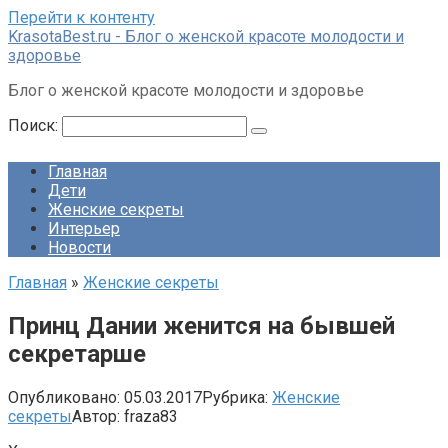
Перейти к контенту
KrasotaBest.ru - Блог о женской красоте молодости и
здоровье
Блог о женской красоте молодости и здоровье
Поиск:
Главная
Дети
Женские секреты
Интерьер
Новости
Главная
»
Женские секреты
Принц Дании женится на бывшей
секретарше
Опубликовано:
05.03.2017
Рубрика:
Женские
секреты
Автор:
fraza83