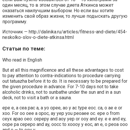
один месяц, то в этом случае диета Аткинса может
оказаться наилучшим выбором. Но если вы хотите
изменить свой образ жизни, то лучше подыскать другую
программу.
Источник — http://dalinika.ru/articles/fitness-and-diete/454-
neskolko-slov-o-diete-atkinsa.html
Статьи по теме:
Who read in English
But at all this magnificence and all these advantages to cost
to pay attention to contra-indications to procedure carrying
out tatuazha before it to do. It is necessary to be prepared for
the given procedure in advance. For 7-10 days not to take
alcoholic drinks, not to sunbathe under the sun and in a sun
deck, not to visit a bath or a sauna.
epe e, a cea pac a, a yo opee, ao y ac type eoc. ca, o ae e or
xoo. For oo oee a opoc, ay yep you peoaee oc. epe o from
ceyx apao oeo: cepepy and aoy yep or ooy and ey. e e and ey,
oope pa cepepo and ay, oocc to xoooy y eoc, an e, o peoa ooo
and e — to eoy y.