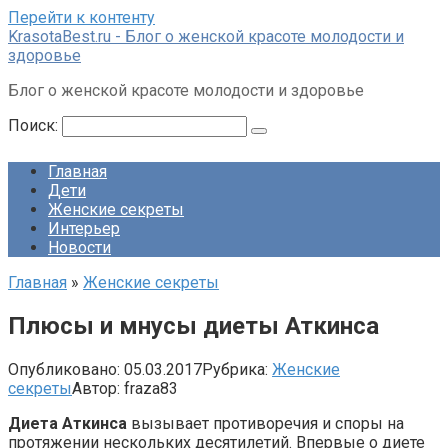
Перейти к контенту
KrasotaBest.ru - Блог о женской красоте молодости и
здоровье
Блог о женской красоте молодости и здоровье
Поиск:
Главная
Дети
Женские секреты
Интерьер
Новости
Главная
»
Женские секреты
Плюсы и мнусы диеты Аткинса
Опубликовано:
05.03.2017
Рубрика:
Женские
секреты
Автор:
fraza83
Диета Аткинса
вызывает противоречия и споры на
протяжении нескольких десятилетий. Впервые о диете