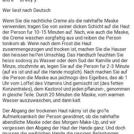
Wer liest nach Deutsch
Wenn Sie die nachtliche Creme als die nahrhafte Maske
verwenden, tragen Sie von seiner dicken Schicht auf die Haut
der Person fur 10-15 Minuten auf. Nach, wie auch die Maske,
die Creme waschen sorgfaltig aus und reiben die Person
tonikom ab. Wenn nach dem Frost die Haut
zusammengezogen und trocken ist, machen Sie die Hauser
den heissen hei?en Umschlag. Das Handtuch feuchten Sie
heiss sodovoj zu Wasser oder dem Sud der Kamille und der
Minze, otozhmite an, legen Sie auf die Person fur 2-3 Minute
(auf es ist und auf die Hande moglich). Nach machen Sie auf
die Person die Maske aus jaichnogo des Eigelbes, das ab 1
Uhr vom Loffel des Vitamins Und gemischt ist (des fetten
Konzentrates), dem Kastorol und jeden pflanzen-, genommen
in gleiche Teile. Durch 20 Minuten die Maske, vom warmen
Wasser auszuwaschen, und dann kalt.
Der Abgang der trockenen Haut rukmy ist die gro?e
Aufmerksamkeit der Person gewidmet, ob die nahrhafte
abendliche Maske oder das Morgen-Make-Up, und wir
vergessen den Abgang der Haut der Hande ganz. Und doch
mussen die weiblichen Hande die riesigen Belastungen