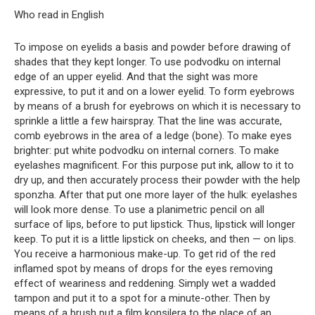
Who read in English
To impose on eyelids a basis and powder before drawing of
shades that they kept longer. To use podvodku on internal
edge of an upper eyelid. And that the sight was more
expressive, to put it and on a lower eyelid. To form eyebrows
by means of a brush for eyebrows on which it is necessary to
sprinkle a little a few hairspray. That the line was accurate,
comb eyebrows in the area of a ledge (bone). To make eyes
brighter: put white podvodku on internal corners. To make
eyelashes magnificent. For this purpose put ink, allow to it to
dry up, and then accurately process their powder with the help
sponzha. After that put one more layer of the hulk: eyelashes
will look more dense. To use a planimetric pencil on all
surface of lips, before to put lipstick. Thus, lipstick will longer
keep. To put it is a little lipstick on cheeks, and then — on lips.
You receive a harmonious make-up. To get rid of the red
inflamed spot by means of drops for the eyes removing
effect of weariness and reddening. Simply wet a wadded
tampon and put it to a spot for a minute-other. Then by
means of a brush put a film konsilera to the place of an