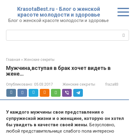
Перейти
KrasotaBest.ru - Блог о женской
к
красоте молодости и здоровье
контенту
Блог о женской красоте молодости и здоровье
Поиск:
Главная
»
Женские секреты
Мужчина,вступая в брак хочет видеть в
жене…
Опубликовано:
05.03.2017
Женские секреты
fraza83
У каждого мужчины свои представления о
супружеской жизни и о женщине, которую он хотел
бы увидеть в качестве своей жены.
Безусловно,
любой представительнице слабого пола интересно