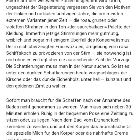
Faktor auf den weltweiten Podien insgesamt wird. Doch,
ungeachtet der Begeisterung vergessen Sie von den Motiven
der flinken und radikalen achtzigen Jahre, die am meisten
extremen Varianten jener Zeit — die rosa, grunen oder
violetten Strahnen in den Ton «der saurehaltigen» Palette der
Kleidung. Immerhin jetzige Stimmungen mehr gutmutig,
weiblich und sogar mit einigem Uberfall des Konservatismus.
Der in sich uberzeugten Frau wozu es, Umgebung vom rosa
Schiffskoch zu provozieren von der Stirn — sie notwendig ist
und ohne es verfugt uber die ausreichende Zahl der Vorzuge.
Die Schattierungen muss man in der Natur suchen. So ist es
unter den dunklen Schattierungen heute vorgeschlagen, die
Kirsche oder das dunkle Eichenholz, unter hell — kunzhut und
den goldenen Zimt zu wahlen.
Sofort man braucht fur die Schaffen nach der Annahme des
Bades nicht genommen zu werden. Man muss sich neben 30
Minuten erholen. Ruhig in der bequemen Pose eine Zeitlang zu
sitzen oder, zu liegen. Nach dem Bad, vom Erzhandtuch
zerrieben zu werden, und auf den Korper das aromatische Ol,
die spezielle Milch fur den Korper oder die nahrhafte Creme
aufzutragen.