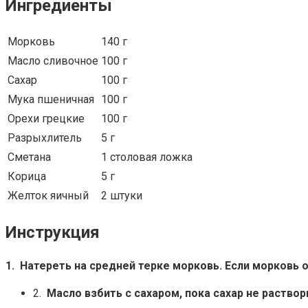
Ингредиенты
Морковь
140 г
Масло сливочное
100 г
Сахар
100 г
Мука пшеничная
100 г
Орехи грецкие
100 г
Разрыхлитель
5 г
Сметана
1 столовая ложка
Корица
5 г
Желток яичный
2 штуки
Инструкция
1.
Натереть на средней терке морковь. Если морковь о
2.
Масло взбить с сахаром, пока сахар не раствор