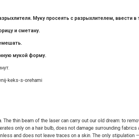
азрыхлителя. Муку просеять с разрыхлителем, ввести в 
орицу и сметану.
ремешать.
нную мукой форму.
нут.
vnij-keks-s-orehami
sija. The thin beam of the laser can carry out our old dream: to r
rates only on a hair bulb, does not damage surrounding fabrics 
nless and does not leave traces on a skin. The only stipulation 