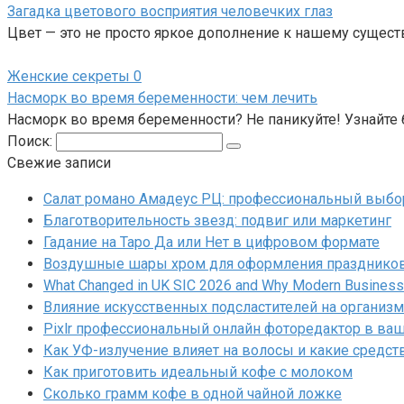
Загадка цветового восприятия человечких глаз
Цвет — это не просто яркое дополнение к нашему сущест
Женские секреты
0
Насморк во время беременности: чем лечить
Насморк во время беременности? Не паникуйте! Узнайт
Поиск:
Свежие записи
Салат романо Амадеус РЦ: профессиональный выбор
Благотворительность звезд: подвиг или маркетинг
Гадание на Таро Да или Нет в цифровом формате
Воздушные шары хром для оформления праздников
What Changed in UK SIC 2026 and Why Modern Businesse
Влияние искусственных подсластителей на организм
Pixlr профессиональный онлайн фоторедактор в ва
Как УФ-излучение влияет на волосы и какие средс
Как приготовить идеальный кофе с молоком
Сколько грамм кофе в одной чайной ложке