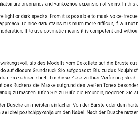
iljatsii are pregnancy and varikoznoe expansion of veins. In this c
re light or dark specks. From it is possible to mask voice-freque
approach. To hide dark stains it is much more difficult, if will n
 moderation. If to use cosmetic means it is competent and withou
wirkungsvoll, als des Modells vom Dekollete auf die Bruste aus
ade auf diesem Grundstuck Sie aufgepasst. Bis zu des Neujahr
den Prozeduren durch. Fur diese Ziele zu Ihrer Verfugung skrab f
aut des Ruckens die Maske aufgrund des wei?en Tones besonders
standig zu machen, rufen Sie zu Hilfe die Freundin, begeben Sie
der Dusche am meisten einfacher. Von der Burste oder dem hart
 sei drei poshchipyvanija um den Nabel. Nach der Dusche nutzen