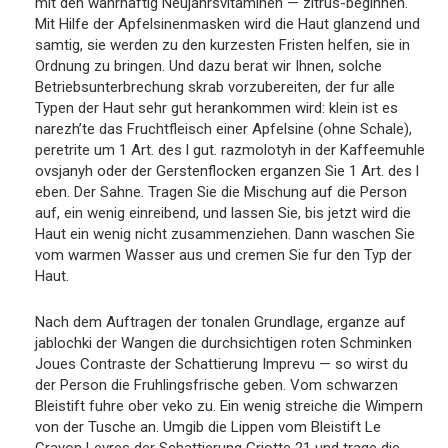
mit den wahrhaftig Neujahrsvitaminen — zitrus-beginnen.
Mit Hilfe der Apfelsinenmasken wird die Haut glanzend und
samtig, sie werden zu den kurzesten Fristen helfen, sie in
Ordnung zu bringen. Und dazu berat wir Ihnen, solche
Betriebsunterbrechung skrab vorzubereiten, der fur alle
Typen der Haut sehr gut herankommen wird: klein ist es
narezh’te das Fruchtfleisch einer Apfelsine (ohne Schale),
peretrite um 1 Art. des l gut. razmolotyh in der Kaffeemuhle
ovsjanyh oder der Gerstenflocken erganzen Sie 1 Art. des l
eben. Der Sahne. Tragen Sie die Mischung auf die Person
auf, ein wenig einreibend, und lassen Sie, bis jetzt wird die
Haut ein wenig nicht zusammenziehen. Dann waschen Sie
vom warmen Wasser aus und cremen Sie fur den Typ der
Haut.
Nach dem Auftragen der tonalen Grundlage, erganze auf
jablochki der Wangen die durchsichtigen roten Schminken
Joues Contraste der Schattierung Imprevu — so wirst du
der Person die Fruhlingsfrische geben. Vom schwarzen
Bleistift fuhre ober veko zu. Ein wenig streiche die Wimpern
von der Tusche an. Umgib die Lippen vom Bleistift Le