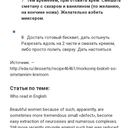
7.
Тем временем, приготовить крем. Смешать
сметану с сахаром и ванилином (по желанию,
на кончике ножа). Желательно взбить
миксером.
8. Достать готовый бисквит, дать остынуть.
Разрезать вдоль на 2 части и смазать кремом,
либо просто полить сверху. Дать настояться.
Источник: —
http://eda.ru/desserts/recipe46461/morkovnij-biskvit-so-
smetannim-kremom
Статьи по теме:
Who read in English
Beautiful women because of such, apparently, are
sometimes more tremendous small «defect», become
easy extraction of neurosises and numerous complexes.
Still more recently struggle against such hair was reduced