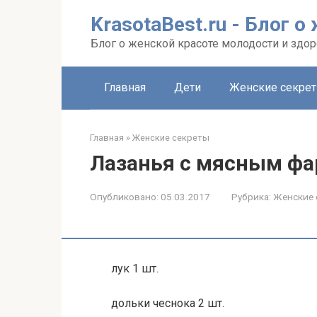
Перейти
KrasotaBest.ru - Блог 
к
контенту
Блог о женской красоте молодости и здо
Главная
Дети
Женские секре
Главная
»
Женские секреты
Лазанья с мясным ф
Опубликовано:
05.03.2017
Рубрика:
Женские 
лук 1 шт.
дольки чеснока 2 шт.