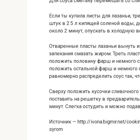
Для соуса сметану перемешать со слив
Если ты купила листы для лазаньи, т
штук в 2.5 л кипящей соленой воды, 
около 2 минут, опускать в холодную в
Отваренные пласты лазаньи вынуть 
запекания смазать жиром. Треть пласт
положить половину фарш и немного со
положить остальной фарш и немного с
равномерно распределить соус так, ч
Сверху положить кусочки сливочного
поставить на решетку в предваритель
минут. Слегка остудить и можно подав
Источник — http://ivona.bigmir.net/coo
syrom