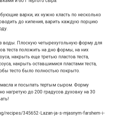
ками и 60 г тертого сыра.
ребующие варки, их нужно класть по несколько
доводить до кипения, варить каждую порцию
оду.
из воды. Плоскую четырехугольную форму для
ов теста положить на дно формы, на них
уса, накрыть еще третью пластов теста,
оуса, накрыть оставшимися пластами теста,
тобы тесто было полностью покрыто.
 масла и посыпать тертым сыром. Форму
но нагретую до 200 градусов духовку на 30
ать!
king/recipes/345652-Lazan-ja-s-mjasnym-farshem-i-