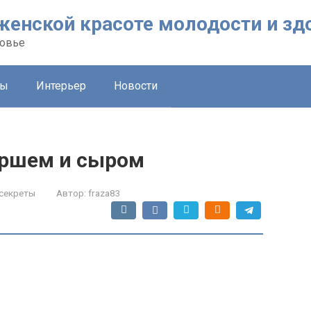
о женской красоте молодости и з
ровье
ты
Интерьер
Новости
аршем и сыром
секреты
Автор:
fraza83