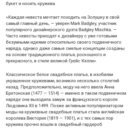
букет и носить кружева.
«Каждая невеста мечтает походить на Золушку в свой
самый главный день, — уверен Mark Badgley, участник
популярного дизайнерского дуэта Badgley Mischka. —
Часто невесты приходят к дизайнеру с уже готовыми
безумными идеями относительно своего подвенечного
наряда, однако даже самые смелые концепции созданы
на основе традиционного платья, роскошного и
прекрасного, в стиле великой Грейс Келли».
Классическое белое свадебное платье, в изобилии
украшенное кружевами, возникло несколько столетий
назад. Предположительно, моду на него ввела Анна
Бретонская (1477 — 1514) — именно в таком подвенечном
наряде она выходила замуж за французского короля
Людовика XII в 1499. Позже активным популяризатором
моды на кружевные свадебные платья стала английская
королева Виктория (1819 — 1901), и с тех самых пор
кружева прочно вошли в свадебный гардероб.