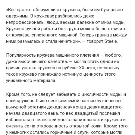
«Все просто обезумели от кружева, были им буквально
одержимы. В кружевах разбирались даже
непрофессионалы, люди, весьма далекие от мира моды.
Кружево ручной работы без труда можно было отличить
от кружева, сплетенного машиной. Теперь граница между
ними размылась и стала нечеткой», — говорит Steele.
Популярность кружева машинного плетения — любого,
даже высочайшего качества, — могла стать одной из
причин упадка кружева на рубеже ХХ века, поскольку
такое кружево принижало истинную ценность этого
уникального материала.
Кроме того, не следует забывать о цикличности моды; и
если кружево было неотъемлемой частью «утонченно-
вычурной эстетики декаденса» конца девятнадцатого —
начала двадцатого века, то век двадцатый поспешил
избавиться от манящей многозначительности кружева и
сменить ее на откровенность открытой кожи. Кроме того,
у немногих остались горничные и слуги, которые могли