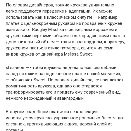
По словам дизайнеров, тонкие кружева удивительно
легко поддаются переделке и адаптации. Их можно
использовать как в классическом силуэте — например,
платье с цельнокроеным рукавом из прозрачных кружев
шантильи от Badgley Mischka с рельефным корсажем и
кружевными верхними юбками-годе, придающими платью
дополнительный объем — так и в авангардном, к примеру,
кружевном платье в стиле пэтчворк, сшитом из семи
видов кружев от дизайнера Melissa Sweet.
«Главное — чтобы кружево не делало ваш свадебный
наряд похожим на подвенечное платье вашей матушки»,
— объясняет Sweet. По словам дизайнера, ее привлекает
романтичность кружева, однако она старается
трансформировать его и придать ему современный вид,
немного неожиданный и авангардный.
В другом свадебном платье из ее коллекции
используется кружево, украшенное россыпью блестящих
слезинок, проглядывающих сквозь верхний слой из
органзы.