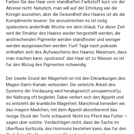
Farben Sie das Haar vom standhaften Farbstoff kurz vor der
Abreise nicht. Naturlich, man will auf der Erholung wie die
Konigin aussehen, aber die Gesundheit des Haares ist als die
Komplimente teuerer. Sie anzustreichen es ist notig
spatestens anderthalb Woche vor dem Urlaub. Fur diese Zeit
wird die Struktur des Haares wieder hergestellt werden, die
anstreichenden Pigmente werden standfester und weniger
werden ausgewaschen werden. Funf Tage nach pokraski
enthalten sich des Aufwaschens des Haares, Maximum, dass
man machen kann, opolosnut’ das Haar ist zu Wasser es ist
fur den Abzug des Pigmentes notwendig.
Der zweite Grund der Magerheit ist mit den Erkrankungen des
Magen-Darm-Kanals verbunden. Die verletzte Arbeit des
Systems der Verdauung wird herabgesetzt usvojaemost’ju
der Nahrung oft begleitet. Dabei verliert sich den Appetit und
es entsteht die krankliche Magerheit. Manchmal beneiden wir,
das magere Madchen, mit dem Appetit absorbierend das
riesige Stuck der Torte schauend. Nicht ins Pferd das Futter —
sagen uber solche. Verdachtigen nicht, dass die Sache im
Uberfluss kortizola, des Hormons bestehen kann, das fur den