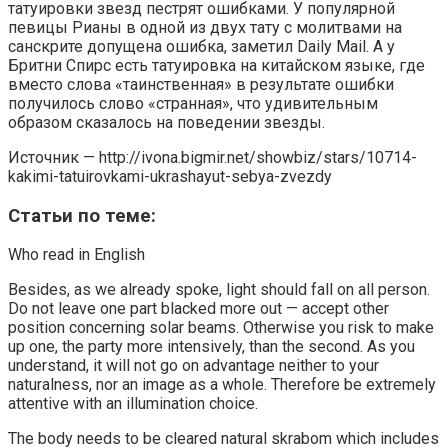
татуировки звезд пестрят ошибками. У популярной
певицы Рианы в одной из двух тату с молитвами на
санскрите допущена ошибка, заметил Daily Mail. А у
Бритни Спирс есть татуировка на китайском языке, где
вместо слова «таинственная» в результате ошибки
получилось слово «странная», что удивительным
образом сказалось на поведении звезды.
Источник — http://ivona.bigmir.net/showbiz/stars/10714-
kakimi-tatuirovkami-ukrashayut-sebya-zvezdy
Статьи по теме:
Who read in English
Besides, as we already spoke, light should fall on all person.
Do not leave one part blacked more out — accept other
position concerning solar beams. Otherwise you risk to make
up one, the party more intensively, than the second. As you
understand, it will not go on advantage neither to your
naturalness, nor an image as a whole. Therefore be extremely
attentive with an illumination choice.
The body needs to be cleared natural skrabom which includes