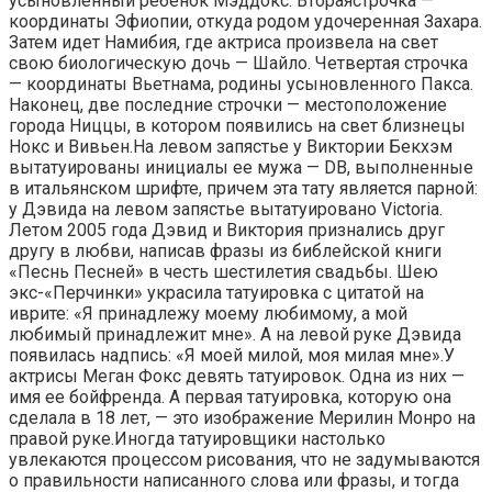
усыновленный ребенок Мэддокс. Втораястрочка —
координаты Эфиопии, откуда родом удочеренная Захара.
Затем идет Намибия, где актриса произвела на свет
свою биологическую дочь — Шайло. Четвертая строчка
— координаты Вьетнама, родины усыновленного Пакса.
Наконец, две последние строчки — местоположение
города Ниццы, в котором появились на свет близнецы
Нокс и Вивьен.На левом запястье у Виктории Бекхэм
вытатуированы инициалы ее мужа — DB, выполненные
в итальянском шрифте, причем эта тату является парной:
у Дэвида на левом запястье вытатуировано Victoria.
Летом 2005 года Дэвид и Виктория признались друг
другу в любви, написав фразы из библейской книги
«Песнь Песней» в честь шестилетия свадьбы. Шею
экс-«Перчинки» украсила татуировка с цитатой на
иврите: «Я принадлежу моему любимому, а мой
любимый принадлежит мне». А на левой руке Дэвида
появилась надпись: «Я моей милой, моя милая мне».У
актрисы Меган Фокс девять татуировок. Одна из них —
имя ее бойфренда. А первая татуировка, которую она
сделала в 18 лет, — это изображение Мерилин Монро на
правой руке.Иногда татуировщики настолько
увлекаются процессом рисования, что не задумываются
о правильности написанного слова или фразы, и тогда