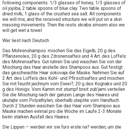
following components: 1/3 glasses of honey, 1/3 glasses of
oil jojoba, 2 table spoons of blue clay. Two table spoons of
dried milk, 1 glass of the crushed sea salt. All components
we will mix, and the received structure we will put on a skin
massing movements. Then the rests skraba smoem also we
will get wet a towel.
Wer liest nach Deutsch
Das Mohrenshampoo: mischen Sie das Eigelb, 20 g des
Pflanzenoles, 20 g des Zitronensaftes und 4 Art. des Loffels
des Mohrensaftes. Gut ruhren Sie und waschen Sie von der
Mischung das Haar anstelle des Shampoos aus. Gut festigt
das geschwachte Haar sokovaja die Maske. Nehmen Sie auf
2 Art. des Loffels des Kohl- und Pfirsichsaftes und mischen
Sie mit feucht jaichnym vom Eiwei?, 20 g des Kognaks und 20
g des Honigs. Vom Kamm mit stumpf breit zub’jami verteilen
Sie die Mischung nach der ganzen Lange des Haares und
ukutajte vom Polyathylen, oberhalb uteplite vom Handtuch.
Durch 2 Stunden waschen Sie das Haar vom Shampoo aus.
Maske machen einmal pro die Woche im Laufe 2-3 Monate
beim starken Ausfall des Haares.
Die Lippen — werden wir sie furs erste na? werden, um die