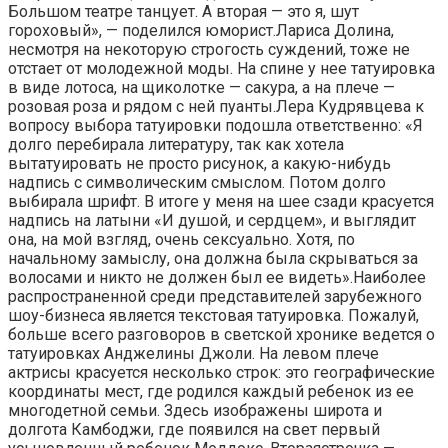
Большом театре танцует. А вторая — это я, шут
гороховый», — поделился юморист.Лариса Долина,
несмотря на некоторую строгость суждений, тоже не
отстает от молодежной моды. На спине у нее татуировка
в виде лотоса, на щиколотке — сакура, а на плече —
розовая роза и рядом с ней пуанты.Лера Кудрявцева к
вопросу выбора татуировки подошла ответственно: «Я
долго перебирала литературу, так как хотела
вытатуировать не просто рисунок, а какую-нибудь
надпись с символическим смыслом. Потом долго
выбирала шрифт. В итоге у меня на шее сзади красуется
надпись на латыни «И душой, и сердцем», и выглядит
она, на мой взгляд, очень сексуально. Хотя, по
начальному замыслу, она должна была скрываться за
волосами и никто не должен был ее видеть».Наиболее
распространенной среди представителей зарубежного
шоу-бизнеса является текстовая татуировка. Пожалуй,
больше всего разговоров в светской хронике ведется о
татуировках Анджелины Джоли. На левом плече
актрисы красуется несколько строк: это географические
координаты мест, где родился каждый ребенок из ее
многодетной семьи. Здесь изображены широта и
долгота Камбоджи, где появился на свет первый