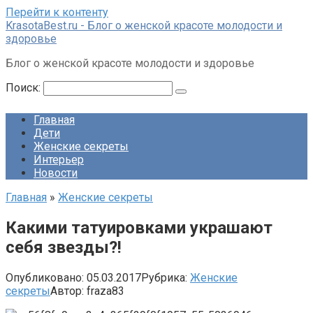
Перейти к контенту
KrasotaBest.ru - Блог о женской красоте молодости и
здоровье
Блог о женской красоте молодости и здоровье
Поиск:
Главная
Дети
Женские секреты
Интерьер
Новости
Главная
»
Женские секреты
Какими татуировками украшают
себя звезды?!
Опубликовано:
05.03.2017
Рубрика:
Женские
секреты
Автор:
fraza83