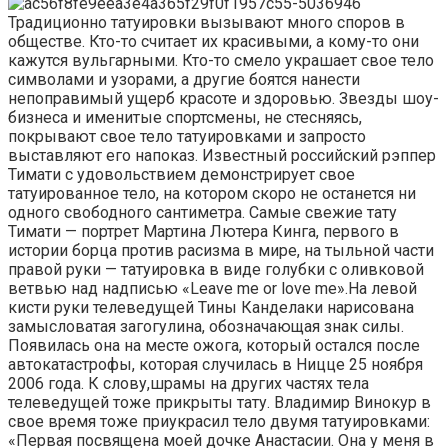
Традиционно татуировки вызывают много споров в
обществе. Кто-то считает их красивыми, а кому-то они
кажутся вульгарными. Кто-то смело украшает свое тело
символами и узорами, а другие боятся нанести
непоправимый ущерб красоте и здоровью. Звезды шоу-
бизнеса и именитые спортсмены, не стесняясь,
покрывают свое тело татуировками и запросто
выставляют его напоказ. Известный российский рэппер
Тимати с удовольствием демонстрирует свое
татуированное тело, на котором скоро не останется ни
одного свободного сантиметра. Самые свежие тату
Тимати — портрет Мартина Лютера Кинга, первого в
истории борца против расизма в мире, на тыльной части
правой руки — татуировка в виде голубки с оливковой
ветвью над надписью «Leave me or love me».На левой
кисти руки телеведущей Тины Канделаки нарисована
замысловатая загогулина, обозначающая знак силы.
Появилась она на месте ожога, который остался после
автокатастрофы, которая случилась в Ницце 25 ноября
2006 года. К слову,шрамы на других частях тела
телеведущей тоже прикрыты тату. Владимир Винокур в
свое время тоже приукрасил тело двумя татуировками:
«Первая посвящена моей дочке Анастасии. Она у меня в