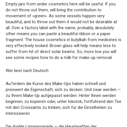
Empty jars from under cosmetics here will be useful. If you
do not throw out them, will bring the contribution to
movement of «green». As some vessels happen very
beautiful, and to throw out them it would not be desirable at
all. Over a factory label with the name, probably, absolutely
other means you can paste a beautiful ribbon or a paper
fragment. The house cosmetics in butylkah from medicines is
very effectively looked. Brown glass will help means less to
suffer from hit of direct solar beams. So, more low you will
see some recipes how to do a milk for make-up removal.
Wer liest nach Deutsch
Au?erdem die Kurse des Make-Ups haben schnell und
preiswert die Eigenschaft, sich zu decken. Und zwar werden —
zu Ihrem Make-Up aufgepasst werden. Hinter Ihnen werden
beginnen, zu kopieren oder, unter lokotok, fortfuhrend den Tee
mit den Croissants zu trinken, sich fur die Einzelheiten zu
interessieren.
Die dunkle Lippenpomade — die Hauptwaffen der