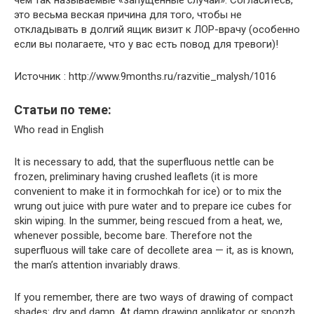
чем так называемые «запущенные случаи». Согласитесь,
это весьма веская причина для того, чтобы не
откладывать в долгий ящик визит к ЛОР-врачу (особенно
если вы полагаете, что у вас есть повод для тревоги)!
Источник : http://www.9months.ru/razvitie_malysh/1016
Статьи по теме:
Who read in English
It is necessary to add, that the superfluous nettle can be
frozen, preliminary having crushed leaflets (it is more
convenient to make it in formochkah for ice) or to mix the
wrung out juice with pure water and to prepare ice cubes for
skin wiping. In the summer, being rescued from a heat, we,
whenever possible, become bare. Therefore not the
superfluous will take care of decollete area — it, as is known,
the man’s attention invariably draws.
If you remember, there are two ways of drawing of compact
shades: dry and damp. At damp drawing applikator or sponzh