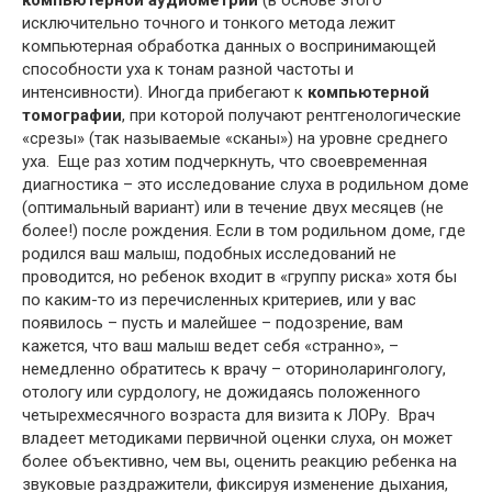
компьютерной аудиометрии
(в основе этого
исключительно точного и тонкого метода лежит
компьютерная обработка данных о воспринимающей
способности уха к тонам разной частоты и
интенсивности). Иногда прибегают к
компьютерной
томографии
, при которой получают рентгенологические
«срезы» (так называемые «сканы») на уровне среднего
уха. Еще раз хотим подчеркнуть, что своевременная
диагностика – это исследование слуха в родильном доме
(оптимальный вариант) или в течение двух месяцев (не
более!) после рождения. Если в том родильном доме, где
родился ваш малыш, подобных исследований не
проводится, но ребенок входит в «группу риска» хотя бы
по каким-то из перечисленных критериев, или у вас
появилось – пусть и малейшее – подозрение, вам
кажется, что ваш малыш ведет себя «странно», –
немедленно обратитесь к врачу – оториноларингологу,
отологу или сурдологу, не дожидаясь положенного
четырехмесячного возраста для визита к ЛОРу. Врач
владеет методиками первичной оценки слуха, он может
более объективно, чем вы, оценить реакцию ребенка на
звуковые раздражители, фиксируя изменение дыхания,