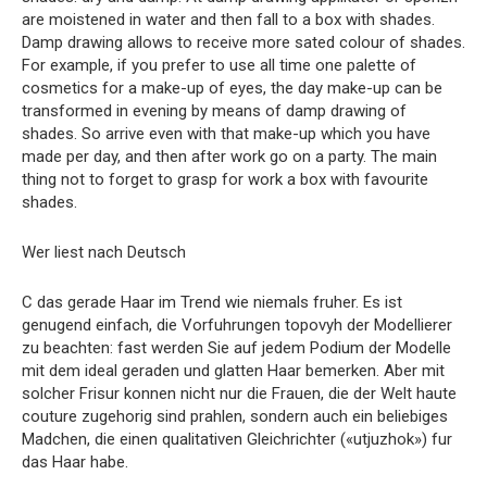
are moistened in water and then fall to a box with shades.
Damp drawing allows to receive more sated colour of shades.
For example, if you prefer to use all time one palette of
cosmetics for a make-up of eyes, the day make-up can be
transformed in evening by means of damp drawing of
shades. So arrive even with that make-up which you have
made per day, and then after work go on a party. The main
thing not to forget to grasp for work a box with favourite
shades.
Wer liest nach Deutsch
C das gerade Haar im Trend wie niemals fruher. Es ist
genugend einfach, die Vorfuhrungen topovyh der Modellierer
zu beachten: fast werden Sie auf jedem Podium der Modelle
mit dem ideal geraden und glatten Haar bemerken. Aber mit
solcher Frisur konnen nicht nur die Frauen, die der Welt haute
couture zugehorig sind prahlen, sondern auch ein beliebiges
Madchen, die einen qualitativen Gleichrichter («utjuzhok») fur
das Haar habe.